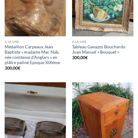
A LA UNE
A LA UNE
Médaillon Carpeaux Jean
Tableau Gavazzo Bouchardo
Baptiste « madame Mac Nab,
Juan Manuel « Bouquet »
née comtesse d’Anglars » en
300,00
€
plâtre patiné Epoque XIXème
300,00
€