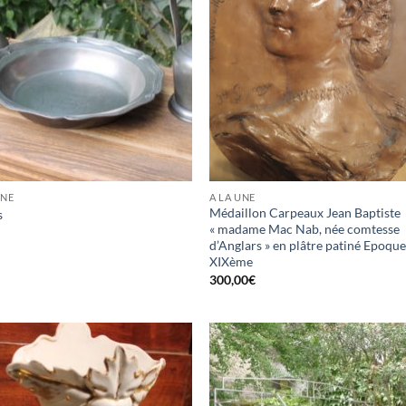
UNE
A LA UNE
Médaillon Carpeaux Jean Baptiste
s
« madame Mac Nab, née comtesse
d’Anglars » en plâtre patiné Epoqu
XIXème
300,00
€