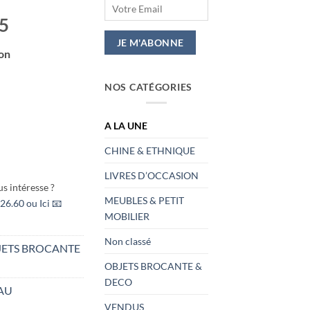
05
ton
NOS CATÉGORIES
A LA UNE
CHINE & ETHNIQUE
LIVRES D’OCCASION
s intéresse ?
MEUBLES & PETIT
26.60 ou Ici 📧
MOBILIER
Non classé
JETS BROCANTE
OBJETS BROCANTE &
DECO
AU
VENDUS