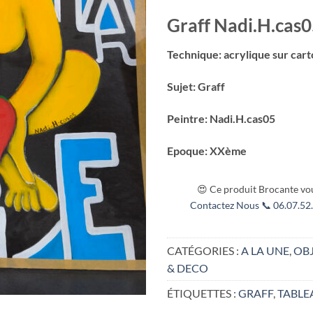
Graff Nadi.H.cas
Technique: acrylique sur car
Sujet: Graff
Peintre: Nadi.H.cas05
Epoque: XXème
😍 Ce produit Brocante vou
Contactez Nous 📞 06.07.52.
CATÉGORIES :
A LA UNE
,
OB
& DECO
ÉTIQUETTES :
GRAFF
,
TABLE