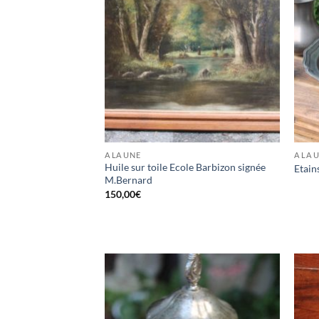
A LA UNE
A LA 
Huile sur toile Ecole Barbizon signée
Etain
M.Bernard
150,00
€