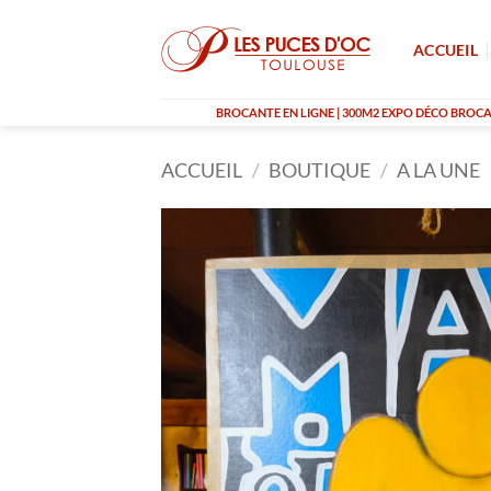
Passer
au
ACCUEIL
contenu
BROCANTE EN LIGNE | 300M2 EXPO DÉCO BROCAN
ACCUEIL
/
BOUTIQUE
/
A LA UNE