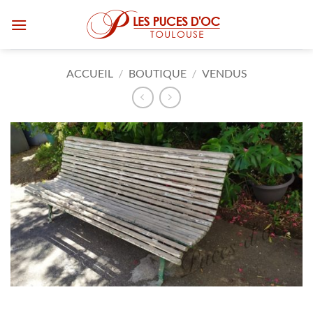
Passer
au
contenu
ACCUEIL
/
BOUTIQUE
/
VENDUS