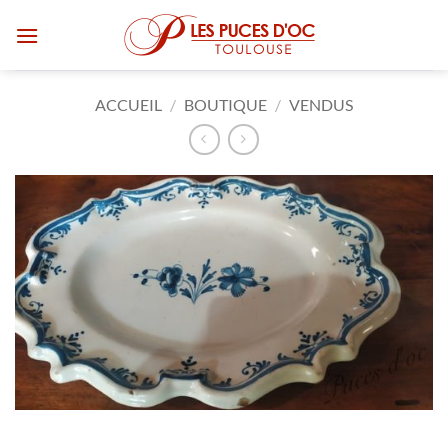
Passer
au
contenu
ACCUEIL
/
BOUTIQUE
/
VENDUS