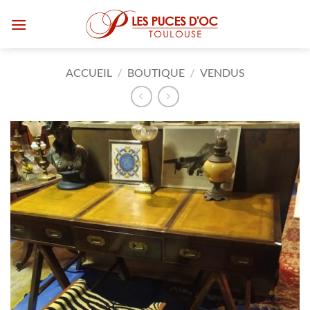
Passer
au
contenu
ACCUEIL
/
BOUTIQUE
/
VENDUS