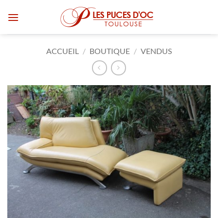
Passer
au
contenu
ACCUEIL
/
BOUTIQUE
/
VENDUS