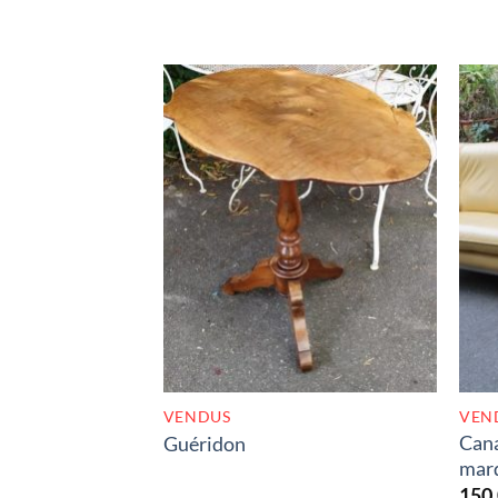
RUPTURE DE STOCK
VENDUS
VEN
Cana
Guéridon
marq
150