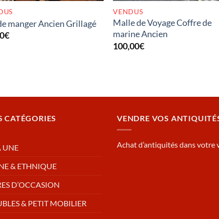
DUS
VENDUS
Malle de Voyage Coffre de
e manger Ancien Grillagé
marine Ancien
00
€
100,00
€
S CATÉGORIES
VENDRE VOS ANTIQUITÉ
Achat d’antiquités dans votre v
A UNE
NE & ETHNIQUE
RES D’OCCASION
BLES & PETIT MOBILIER