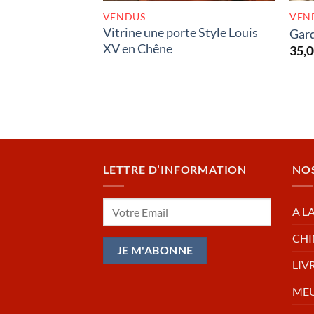
VENDUS
VEN
Vitrine une porte Style Louis
Gard
XV en Chêne
35,
LETTRE D’INFORMATION
NO
A L
CHI
LIV
MEU