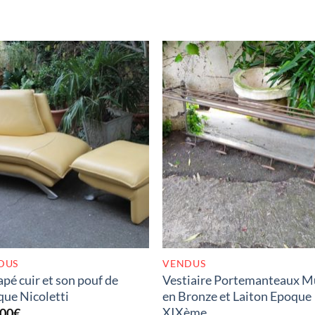
RUPTURE DE STOCK
RUPTURE DE STOC
DUS
VENDUS
pé cuir et son pouf de
Vestiaire Portemanteaux M
ue Nicoletti
en Bronze et Laiton Epoque
XIXème
,00
€