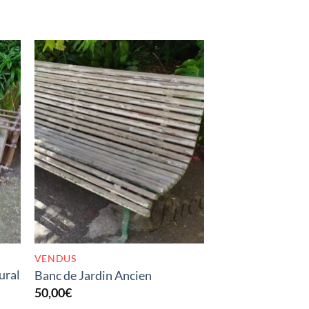
K
RUPTURE DE STOCK
VENDUS
ural
Banc de Jardin Ancien
50,00
€