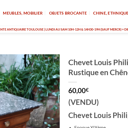
MEUBLES, MOBILIER
OBJETS BROCANTE
CHINE, ETHNIQU
TE ANTIQUAIRE TOULOUSE | LUNDI AU SAM 10H-12H & 14H30-19H (SAUF MERCR) + DI
Chevet Louis Phil
Rustique en Chên
60,00
€
(VENDU)
Chevet Louis Phil
Epoque XIXème