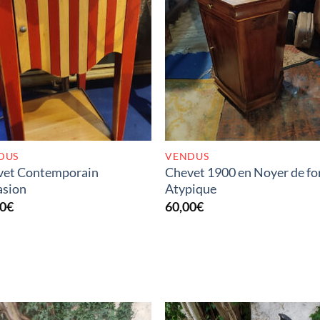
RUPTURE DE STOCK
RUPTURE DE STOC
DUS
VENDUS
vet Contemporain
Chevet 1900 en Noyer de f
asion
Atypique
00
€
60,00
€