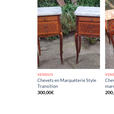
RUPTURE DE STOCK
VENDUS
VEN
Chevets en Marquèterie Style
Chev
Transition
mar
300,00
€
200