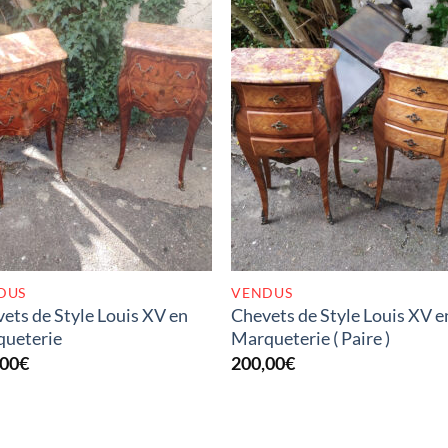
RUPTURE DE STOCK
RUPTURE DE STOC
DUS
VENDUS
ets de Style Louis XV en
Chevets de Style Louis XV e
queterie
Marqueterie ( Paire )
,00
€
200,00
€