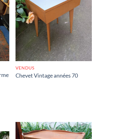
K
RUPTURE DE STOCK
VENDUS
orme
Chevet Vintage années 70