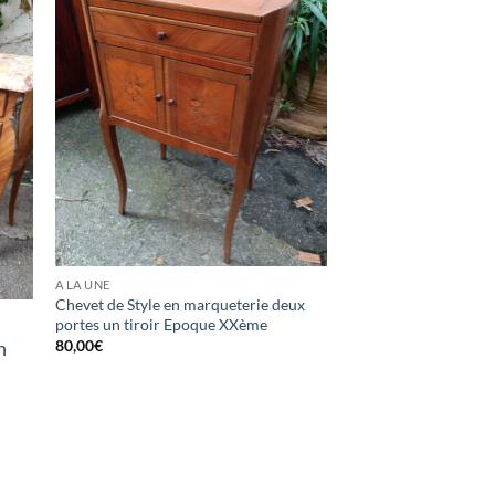
K
A LA UNE
Chevet de Style en marqueterie deux
portes un tiroir Epoque XXème
80,00
€
n