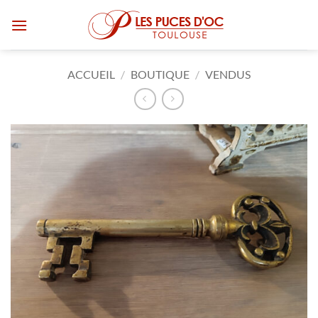
Passer
au
contenu
ACCUEIL
/
BOUTIQUE
/
VENDUS