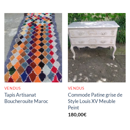
RUPTURE DE STOCK
RUPTURE DE STOCK
VENDUS
VENDUS
Tapis Artisanat
Commode Patine grise de
Boucherouite Maroc
Style Louis XV Meuble
Peint
180,00
€