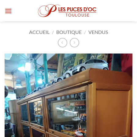
Passer
au
contenu
ACCUEIL
/
BOUTIQUE
/
VENDUS