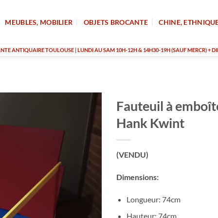
MEUBLES, MOBILIER
OBJETS BROCANTE
CHINE, ETHNIQU
TE ANTIQUAIRE TOULOUSE | LUNDI AU SAM 10H-12H & 14H30-19H (SAUF MERCR) + DI
Fauteuil à emboî
Hank Kwint
(VENDU)
Dimensions:
Longueur: 74cm
Hauteur: 74cm