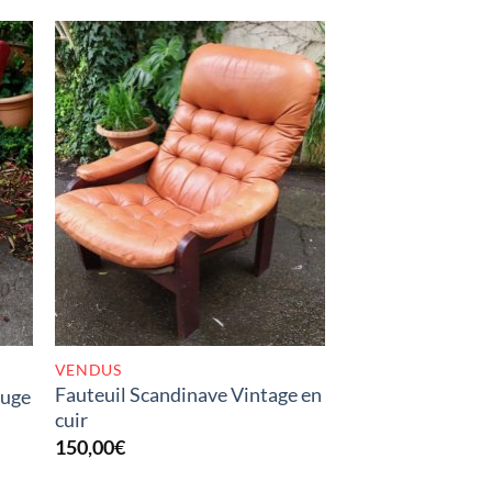
K
RUPTURE DE STOCK
VENDUS
Fauteuil Scandinave Vintage en
ouge
cuir
150,00
€