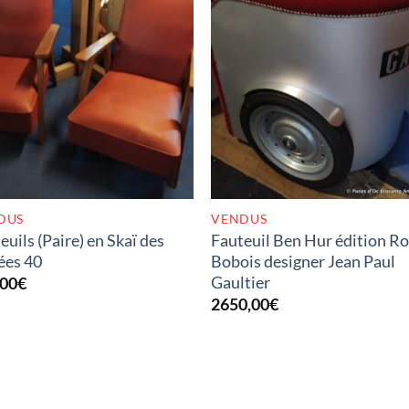
RUPTURE DE STOCK
RUPTURE DE STOC
DUS
VENDUS
euils (Paire) en Skaï des
Fauteuil Ben Hur édition R
ées 40
Bobois designer Jean Paul
Gaultier
,00
€
2650,00
€