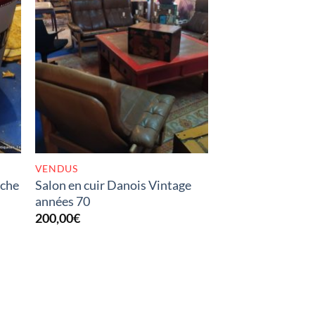
K
RUPTURE DE STOCK
VENDUS
oche
Salon en cuir Danois Vintage
années 70
200,00
€