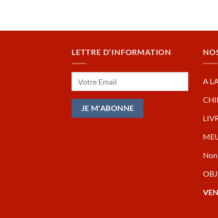
LETTRE D’INFORMATION
NO
A L
CHI
LIV
MEU
Non 
OBJ
VE