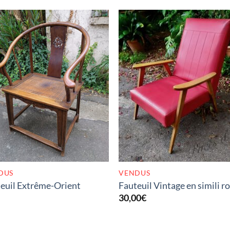
RUPTURE DE STOCK
RUPTURE DE STOC
DUS
VENDUS
euil Extrême-Orient
Fauteuil Vintage en simili r
30,00
€