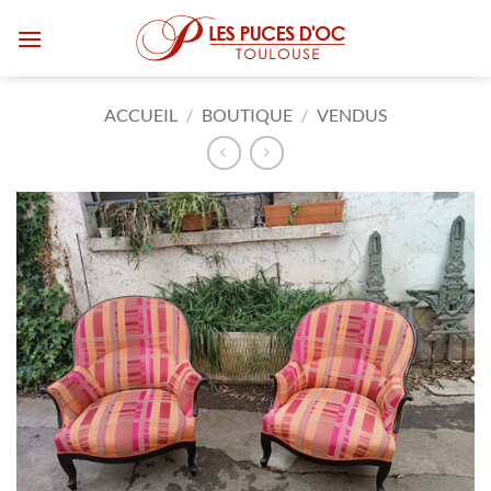
Passer
au
contenu
ACCUEIL
/
BOUTIQUE
/
VENDUS