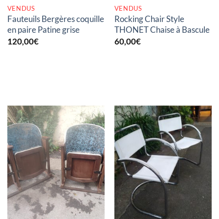
VENDUS
VENDUS
Fauteuils Bergères coquille
Rocking Chair Style
en paire Patine grise
THONET Chaise à Bascule
120,00
€
60,00
€
RUPTURE DE STOCK
RUPTURE DE STOCK