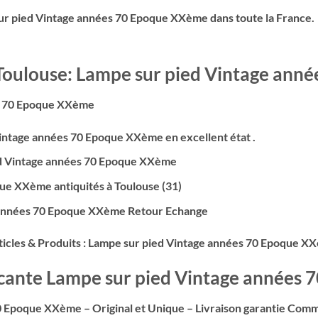
ur pied Vintage années 70
Epoque XXème
dans toute la France.
 Toulouse:
Lampe sur pied Vintage ann
s 70
Epoque XXème
intage années 70
Epoque XXème
en excellent état .
d Vintage années 70
Epoque XXème
ue XXème
antiquités à Toulouse (31)
 années 70
Epoque XXème
Retour Echange
icles & Produits : Lampe sur pied Vintage années 70
Epoque X
ocante Lampe sur pied Vintage années 
0
Epoque XXème
– Original et Unique – Livraison garantie Co