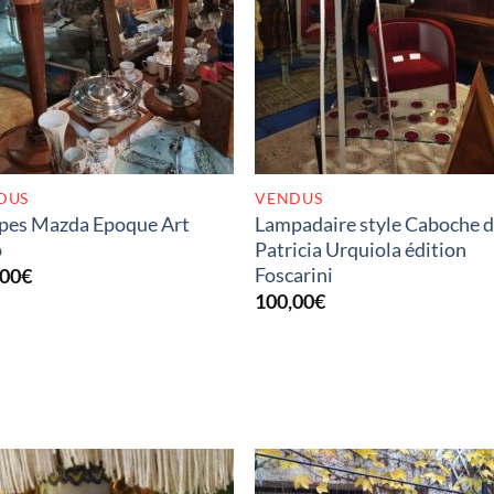
RUPTURE DE STOCK
RUPTURE DE STOC
DUS
VENDUS
pes Mazda Epoque Art
Lampadaire style Caboche 
o
Patricia Urquiola édition
Foscarini
,00
€
100,00
€