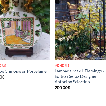
RUPTURE DE STOCK
RUPTURE DE STOC
DUS
VENDUS
Lampadaires « L.Flamingo »
e Chinoise en Porcelaine
Edition Serax Designer
00
€
Antonino Sciortino
200,00
€