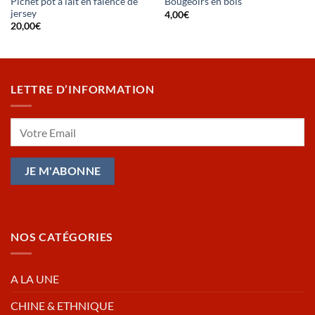
Pichet pot à lait en faïence de
Bougeoirs en bois
jersey
4,00
€
20,00
€
LETTRE D’INFORMATION
NOS CATÉGORIES
A LA UNE
CHINE & ETHNIQUE