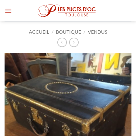
Passer
au
contenu
ACCUEIL
/
BOUTIQUE
/
VENDUS