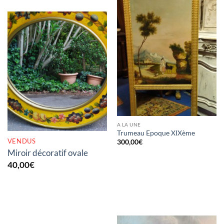
RUPTURE DE STOCK
A LA UNE
Trumeau Epoque XIXème
VENDUS
300,00
€
Miroir décoratif ovale
40,00
€