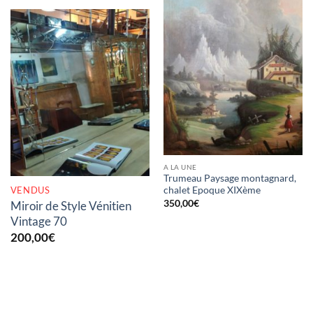
RUPTURE DE STOCK
A LA UNE
Trumeau Paysage montagnard,
VENDUS
chalet Epoque XIXème
350,00
€
Miroir de Style Vénitien
Vintage 70
200,00
€