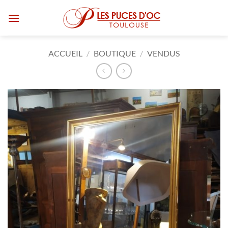
Passer
au
contenu
ACCUEIL
/
BOUTIQUE
/
VENDUS