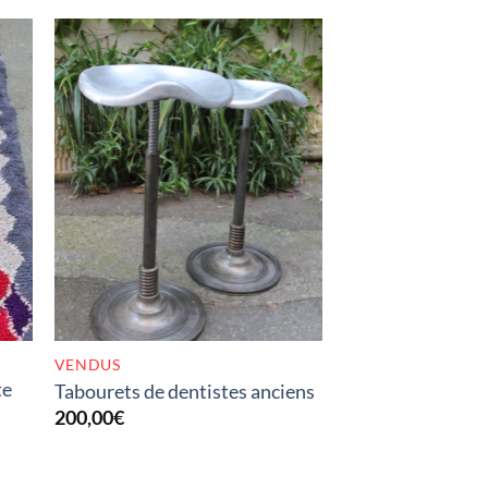
K
RUPTURE DE STOCK
VENDUS
te
Tabourets de dentistes anciens
200,00
€