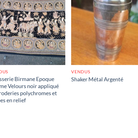
RUPTURE DE STOCK
RUPTURE DE STOC
DUS
VENDUS
sserie Birmane Epoque
Shaker Métal Argenté
e Velours noir appliqué
roderies polychromes et
es en relief