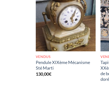
RUPTURE DE STOCK
VENDUS
VEN
Pendule XIXème Mécanisme
Tapi
Sté Marti
XXèm
de b
130,00
€
doré