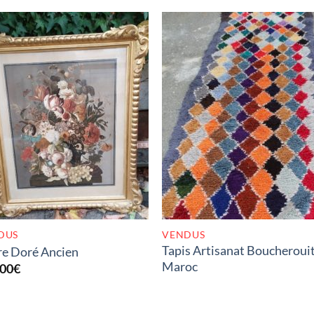
RUPTURE DE STOCK
RUPTURE DE STOC
DUS
VENDUS
Tapis Artisanat Boucheroui
e Doré Ancien
Maroc
,00
€