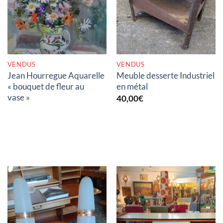
RUPTURE DE STOCK
RUPTURE DE STOCK
VENDUS
VENDUS
Jean Hourregue Aquarelle
Meuble desserte Industriel
« bouquet de fleur au
en métal
vase »
40,00
€