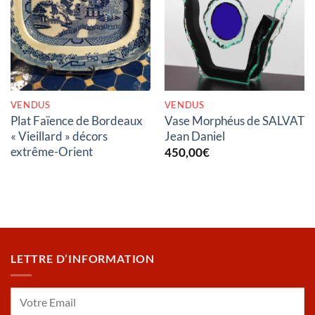
RUPTURE DE STOCK
RUPTURE DE STOCK
VENDUS
VENDUS
Plat Faïence de Bordeaux
Vase Morphéus de SALVAT
« Vieillard » décors
Jean Daniel
extrême-Orient
450,00
€
LETTRE D’INFORMATION