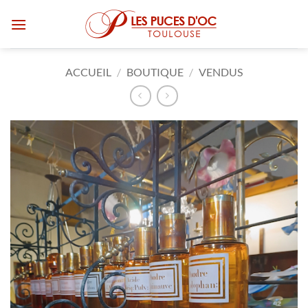
Passer
au
contenu
ACCUEIL
/
BOUTIQUE
/
VENDUS