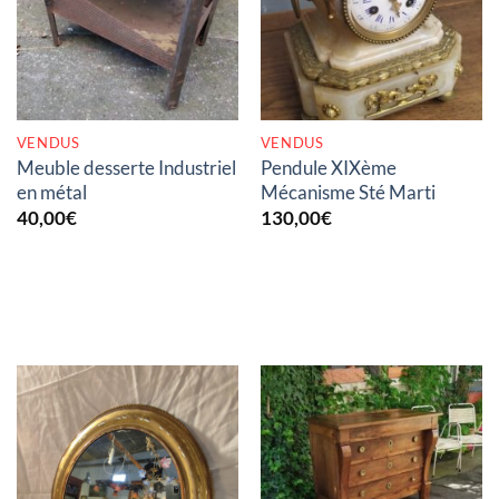
RUPTURE DE STOCK
RUPTURE DE STOCK
VENDUS
VENDUS
Meuble desserte Industriel
Pendule XIXème
en métal
Mécanisme Sté Marti
40,00
€
130,00
€