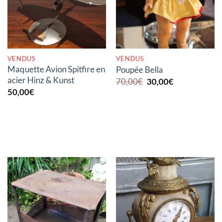
VENDUS
VENDUS
Maquette Avion Spitfire en
Poupée Bella
acier Hinz & Kunst
Le
Le
70,00
€
30,00
€
prix
prix
50,00
€
initial
actuel
était :
est :
70,00€.
30,00€.