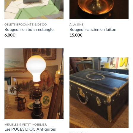
OBJETS BROCANTE & DECO
A LA UNE
Bougeoir en bois rectangle
Bougeoir ancien en laiton
6,00
€
15,00
€
RUPTURE DE STOCK
MEUBLES & PETIT MOBILIER
Les PUCES D’OC Antiquités