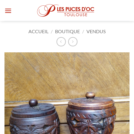
Passer
au
contenu
ACCUEIL
/
BOUTIQUE
/
VENDUS