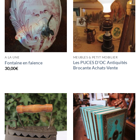
A LA UNE
MEUBLES & PETIT MOBILIER
Les PUCES D’OC Antiquités
Fontaine en faience
Brocante Achats-Vente
30,00
€
RUPTURE DE STOCK
RUPTURE DE STOCK