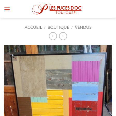
Passer
au
contenu
ACCUEIL
/
BOUTIQUE
/
VENDUS