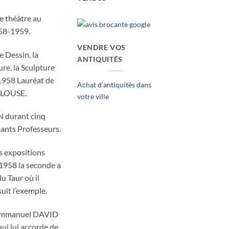
de théâtre au
58-1959.
VENDRE VOS
e Dessin, la
ANTIQUITÉS
ure, la Sculpture
 1958 Lauréat de
Achat d’antiquités dans
ULOUSE.
votre ville
 durant cinq
lants Professeurs.
s expositions
958 la seconde a
u Taur où il
uit l’exemple.
e Emmanuel DAVID
ui lui accorde de