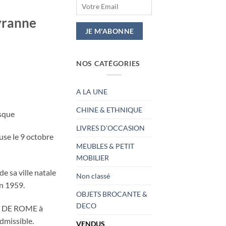
yranne
NOS CATÉGORIES
A LA UNE
CHINE & ETHNIQUE
asque
LIVRES D’OCCASION
se le 9 octobre
MEUBLES & PETIT
MOBILIER
e sa ville natale
Non classé
en 1959.
OBJETS BROCANTE &
DECO
X DE ROME à
dmissible.
VENDUS