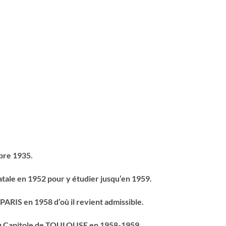
bre 1935.
natale en 1952 pour y étudier jusqu’en 1959.
RIS en 1958 d’où il revient admissible.
e au Capitole de TOULOUSE en 1958-1959.