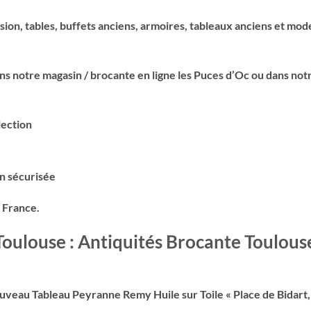
asion, tables, buffets anciens, armoires, tableaux anciens et mod
s notre magasin / brocante en ligne les Puces d’Oc ou dans not
lection
on sécurisée
a France.
 Toulouse : Antiquités Brocante Toulous
veau Tableau Peyranne Remy Huile sur Toile « Place de Bidart,