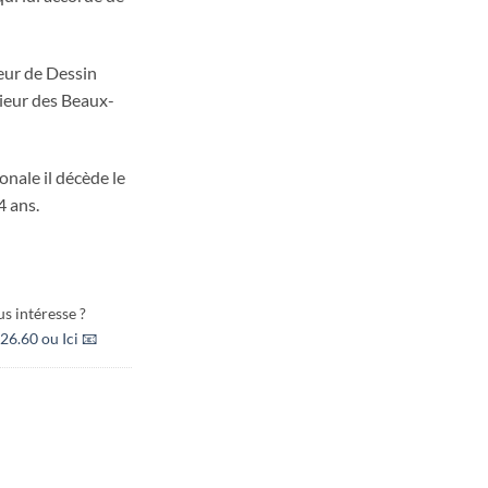
eur de Dessin
rieur des Beaux-
nale il décède le
4 ans.
s intéresse ?
26.60 ou Ici 📧