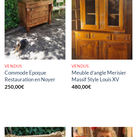
RUPTURE DE STOCK
RUPTURE DE STOCK
VENDUS
VENDUS
Commode Epoque
Meuble d’angle Merisier
Restauration en Noyer
Massif Style Louis XV
250,00
€
480,00
€