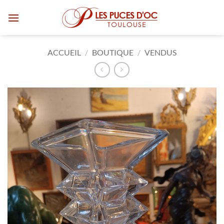
Passer
au
contenu
ACCUEIL
/
BOUTIQUE
/
VENDUS