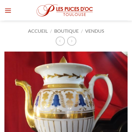
Passer
au
contenu
ACCUEIL
/
BOUTIQUE
/
VENDUS