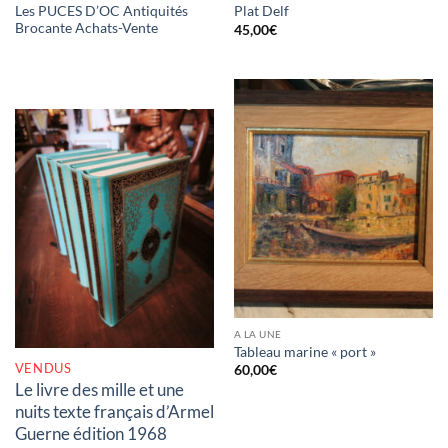
Les PUCES D’OC Antiquités
Plat Delf
Brocante Achats-Vente
45,00
€
RUPTURE DE STOCK
A LA UNE
Tableau marine « port »
VENDUS
60,00
€
Le livre des mille et une
nuits texte français d’Armel
Guerne édition 1968