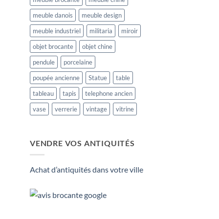
meuble danois
meuble design
meuble industriel
militaria
miroir
objet brocante
objet chine
pendule
porcelaine
poupée ancienne
Statue
table
tableau
tapis
telephone ancien
vase
verrerie
vintage
vitrine
VENDRE VOS ANTIQUITÉS
Achat d’antiquités dans votre ville