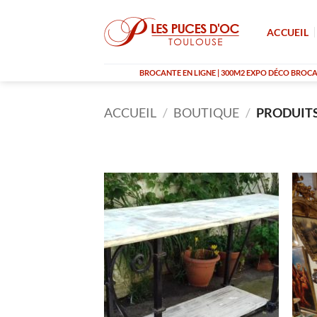
Passer
au
ACCUEIL
contenu
BROCANTE EN LIGNE | 300M2 EXPO DÉCO BROCAN
ACCUEIL
/
BOUTIQUE
/
PRODUITS 
RUPTURE DE STOCK