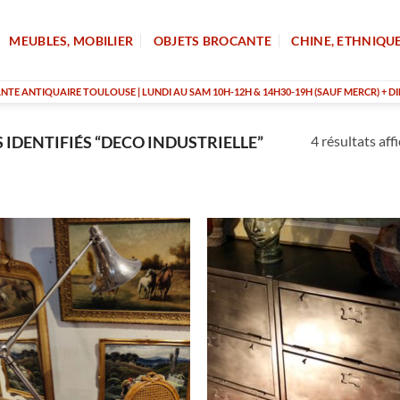
MEUBLES, MOBILIER
OBJETS BROCANTE
CHINE, ETHNIQU
TE ANTIQUAIRE TOULOUSE | LUNDI AU SAM 10H-12H & 14H30-19H (SAUF MERCR) + DI
4 résultats aff
IDENTIFIÉS “DECO INDUSTRIELLE”
RUPTURE DE STOCK
RUPTURE DE STOC