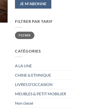
FILTRER PAR TARIF
Prix
Prix
FILTRER
min
max
CATÉGORIES
A LA UNE
CHINE & ETHNIQUE
LIVRES D’OCCASION
MEUBLES & PETIT MOBILIER
Non classé