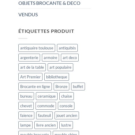
OBJETS BROCANTE & DECO
VENDUS
ÉTIQUETTES PRODUIT
antiquaire toulouse
antiquités
argenterie
armoire
art deco
art de la table
art populaire
Art Premier
bibliotheque
Brocante en ligne
Bronze
buffet
bureau
ceramique
chaise
chevet
commode
console
faience
fauteuil
jouet ancien
lampe
livre ancien
lustre
meuble brocante
meuble chine