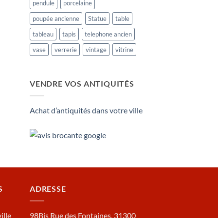
pendule
porcelaine
poupée ancienne
Statue
table
tableau
tapis
telephone ancien
vase
verrerie
vintage
vitrine
VENDRE VOS ANTIQUITÉS
Achat d’antiquités dans votre ville
S
ADRESSE
ille
98Bis Rue des Fontaines, 31300