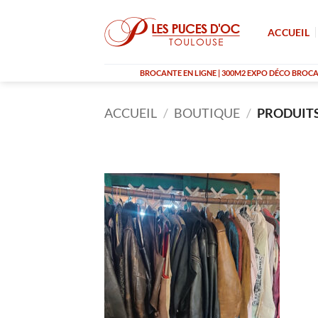
Passer
au
ACCUEIL
contenu
BROCANTE EN LIGNE | 300M2 EXPO DÉCO BROCAN
ACCUEIL
/
BOUTIQUE
/
PRODUITS 
RUPTURE DE STOCK