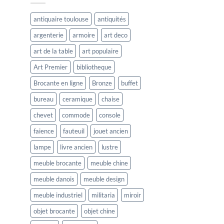
antiquaire toulouse
antiquités
argenterie
armoire
art deco
art de la table
art populaire
Art Premier
bibliotheque
Brocante en ligne
Bronze
buffet
bureau
ceramique
chaise
chevet
commode
console
faience
fauteuil
jouet ancien
lampe
livre ancien
lustre
meuble brocante
meuble chine
meuble danois
meuble design
meuble industriel
militaria
miroir
objet brocante
objet chine