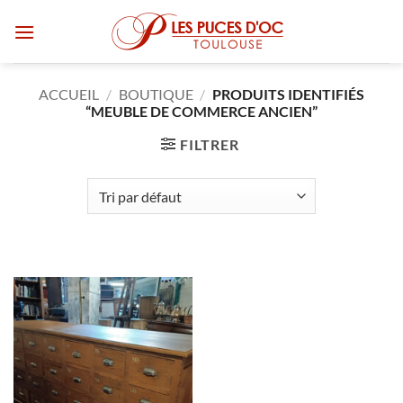
Passer
au
contenu
ACCUEIL
/
BOUTIQUE
/
PRODUITS IDENTIFIÉS
“MEUBLE DE COMMERCE ANCIEN”
FILTRER
RUPTURE DE STOCK