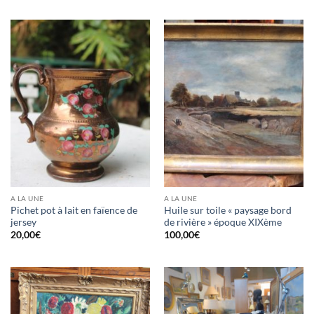
A LA UNE
A LA UNE
Pichet pot à lait en faïence de
Huile sur toile « paysage bord
jersey
de rivière » époque XIXème
20,00
€
100,00
€