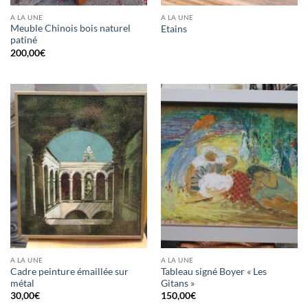
A LA UNE
A LA UNE
Meuble Chinois bois naturel
Etains
patiné
200,00
€
A LA UNE
A LA UNE
Cadre peinture émaillée sur
Tableau signé Boyer « Les
métal
Gitans »
30,00
€
150,00
€