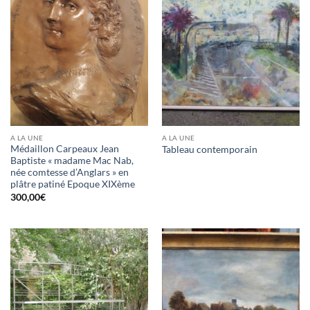
A LA UNE
A LA UNE
Médaillon Carpeaux Jean
Tableau contemporain
Baptiste « madame Mac Nab,
née comtesse d’Anglars » en
plâtre patiné Epoque XIXème
300,00
€