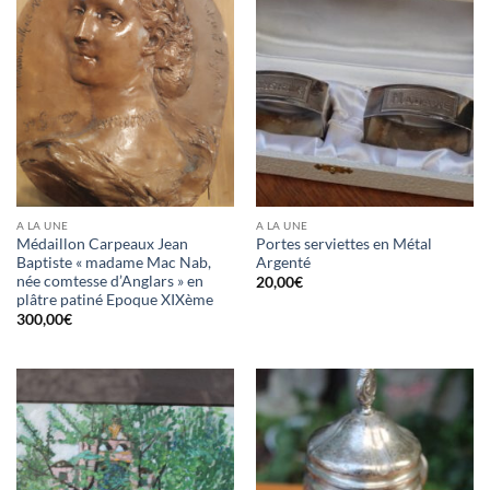
A LA UNE
A LA UNE
Médaillon Carpeaux Jean
Portes serviettes en Métal
Baptiste « madame Mac Nab,
Argenté
née comtesse d’Anglars » en
20,00
€
plâtre patiné Epoque XIXème
300,00
€