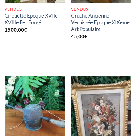
VENDUS
VENDUS
Girouette Epoque XVIIe –
Cruche Ancienne
XVIIIe Fer Forgé
Vernissée Epoque XIXème
Art Populaire
1500,00
€
45,00
€
RUPTURE DE STOCK
RUPTURE DE STOCK