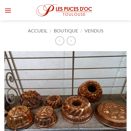
Passer
au
contenu
ACCUEIL
/
BOUTIQUE
/
VENDUS