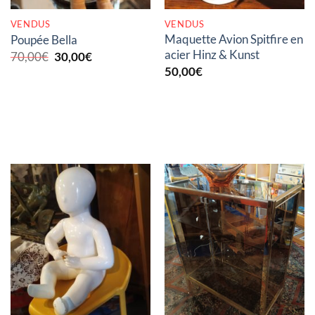
VENDUS
VENDUS
Maquette Avion Spitfire en
Poupée Bella
acier Hinz & Kunst
Le
Le
70,00
€
30,00
€
prix
prix
50,00
€
initial
actuel
était :
est :
70,00€.
30,00€.
RUPTURE DE STOCK
RUPTURE DE STOCK