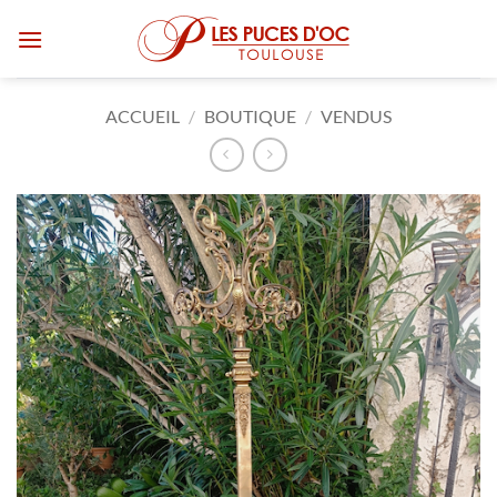
Passer
au
contenu
ACCUEIL
/
BOUTIQUE
/
VENDUS