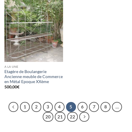
A LA UNE
Etagère de Boulangerie
Ancienne meuble de Commerce
en Métal Epoque XXème
500,00
€
1
2
3
4
5
6
7
8
…
20
21
22