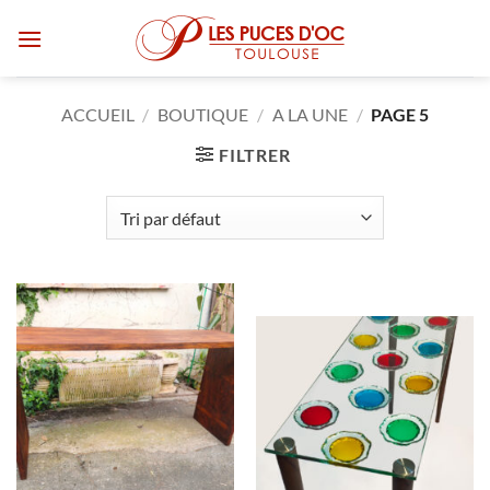
Passer
au
contenu
ACCUEIL
/
BOUTIQUE
/
A LA UNE
/
PAGE 5
FILTRER
RUPTURE DE STOCK