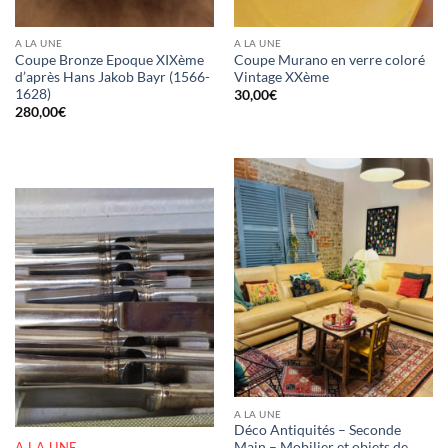
A LA UNE
A LA UNE
Coupe Bronze Epoque XIXème
Coupe Murano en verre coloré
d’après Hans Jakob Bayr (1566-
Vintage XXème
1628)
30,00
€
280,00
€
RUPTURE DE STOCK
A LA UNE
Déco Antiquités – Seconde
A LA UNE
Main – Mobilier et objets de