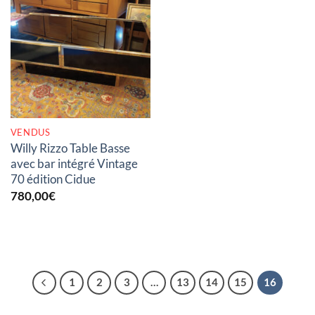
RUPTURE DE STOCK
VENDUS
Willy Rizzo Table Basse
avec bar intégré Vintage
70 édition Cidue
780,00
€
1
2
3
…
13
14
15
16