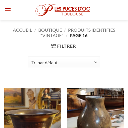
Passer
au
contenu
ACCUEIL
/
BOUTIQUE
/
PRODUITS IDENTIFIÉS
“VINTAGE”
/
PAGE 16
FILTRER
RUPTURE DE STOCK
RUPTURE DE STOCK