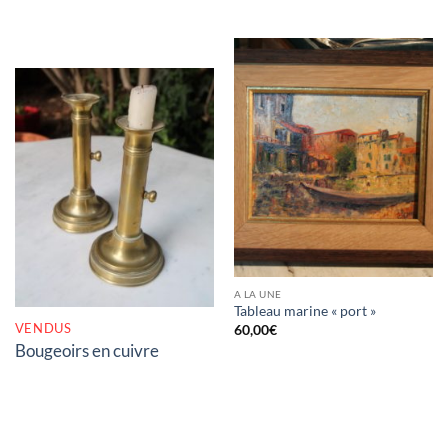
RUPTURE DE STOCK
A LA UNE
Tableau marine « port »
VENDUS
60,00
€
Bougeoirs en cuivre